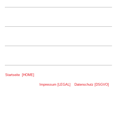
geschaeftspartner-verzeichnis.info
geschaeftspartner-verzeichnis.info
geschaeftspartner-verzeichnis.info
Startseite [HOME]
Impressum [LEGAL]
–
Datenschutz [DSGVO]
–